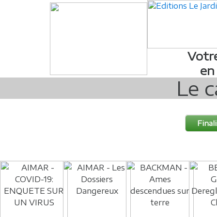
Votr
en
Le c
Final