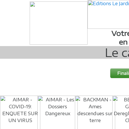
Votr
en
Le c
Final