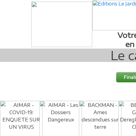
Votr
en
Le c
Final