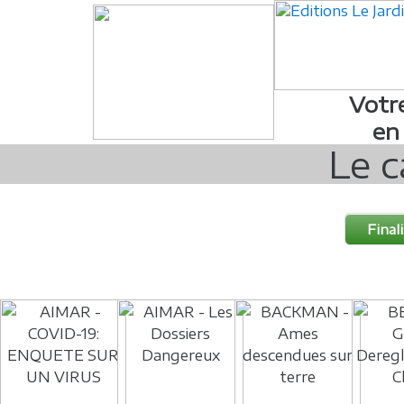
Votr
en
Le c
Final