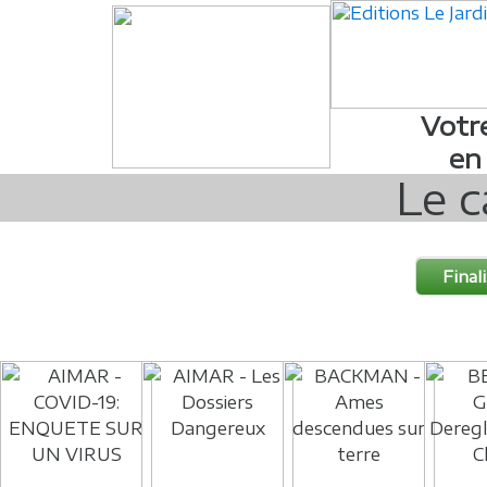
Votr
en
Le c
Final