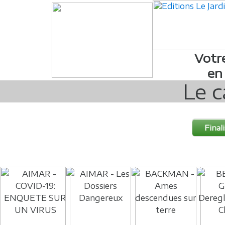
Votr
en
Le c
Final