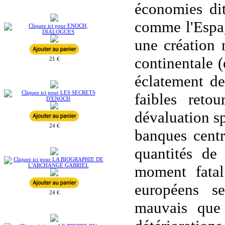
économies dit
comme l'Espagn
une création 
continentale (
21 €
éclatement de
faibles reto
dévaluation sp
24 €
banques centr
quantités de
moment fatal
européens se
24 €
mauvais que 