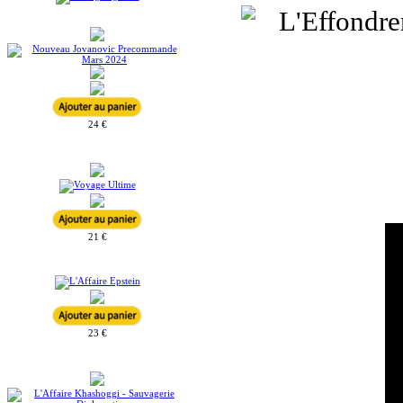
24 €
21 €
23 €