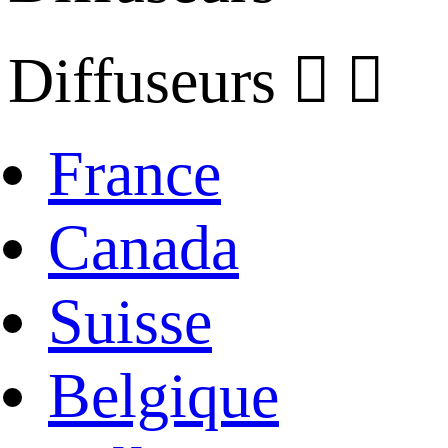
Diffuseurs


France
Canada
Suisse
Belgique