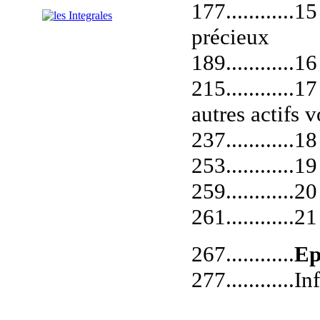
177.........
précieux
189...........
215..........
autres actifs 
237............
253............
259...........
261...........
267............
Ep
277............