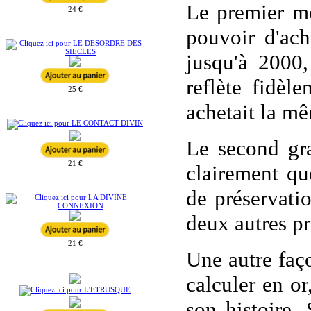
Le premier mo
24 €
pouvoir d'ac
jusqu'à 2000,
reflète fidèl
25 €
achetait la mê
Le second gra
21 €
clairement qu
de préservatio
deux autres pr
21 €
Une autre faço
calculer en o
son histoire.