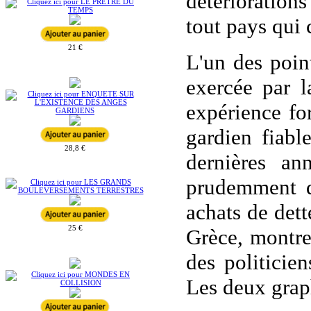
détériorations
tout pays qui 
21 €
L'un des point
exercée par l
expérience fo
gardien fiabl
28,8 €
dernières an
prudemment q
achats de dett
25 €
Grèce, montre
des politicie
Les deux graph