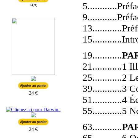
5............Pr
24,9;
9............Préf
13............Pr
15............In
19............
PAR
21............1 
25............
39............
24 €
51............4
55............
63............
PAR
24 €
65............6 