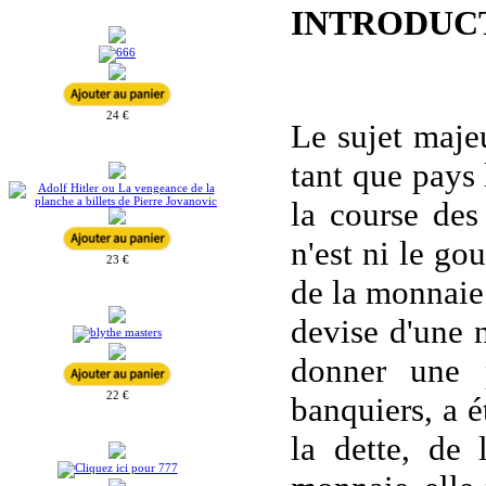
INTRODUCTIO
24 €
Le sujet majeu
tant que pays 
la course des
n'est ni le g
23 €
de la monnaie 
devise d'une 
donner une p
22 €
banquiers, a é
la dette, de 