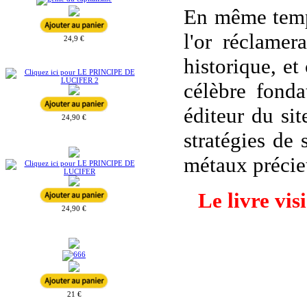
En même temps
l'or réclame
24,9 €
historique, et
célèbre fond
éditeur du si
24,90 €
stratégies de 
métaux précie
Le livre vi
24,90 €
21 €