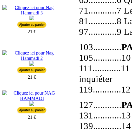
71............7
81............8
97............
21 €
103............
PA
105............
111..........
inquiéter
21 €
119...........
127............
PA
131............
21 €
139............1