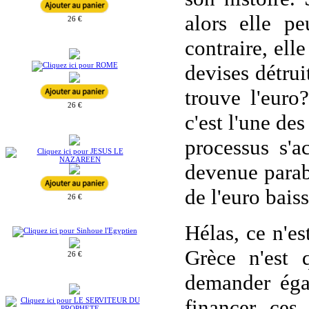
alors elle p
26 €
contraire, ell
devises détru
trouve l'euro
26 €
c'est l'une de
processus s'ac
devenue parabo
de l'euro bais
26 €
Hélas, ce n'e
Grèce n'est 
26 €
demander éga
financer ces