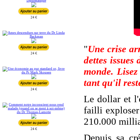
24 €
"
Une crise ar
24 €
dettes issues
monde. Lisez
tant qu'il res
24 €
Le dollar et l
failli explose
210.000 millia
24 €
Depuis sa cr