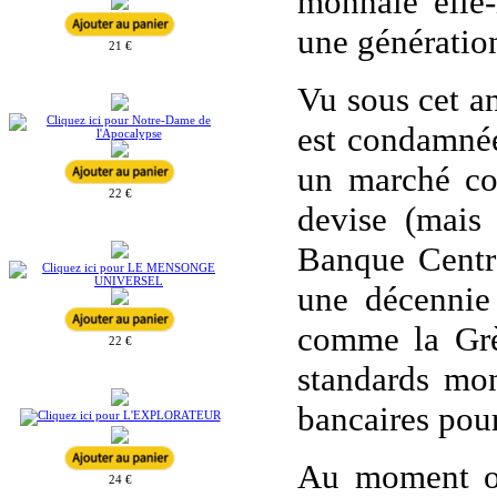
monnaie elle
une génératio
21 €
Vu sous cet a
est condamnée
un marché co
22 €
devise (mais
Banque Centra
une décennie 
comme la Grèc
22 €
standards mon
bancaires pour
Au moment où 
24 €