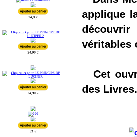
applique l
24,9 €
découvrir 
véritables 
24,90 €
Cet ouvra
des Livres
24,90 €
21 €