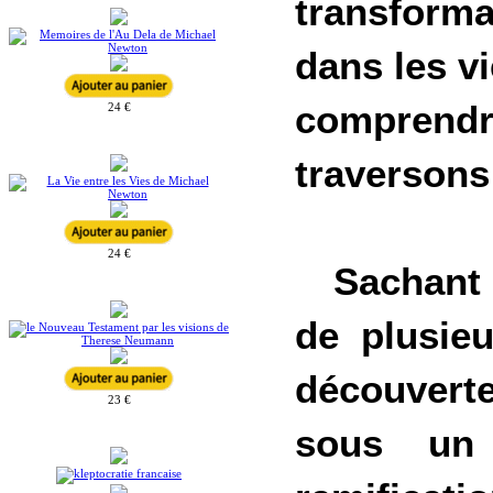
transform
dans les v
comprendre
24 €
traversons 
24 €
Sachant 
de plusie
découverte
23 €
sous un