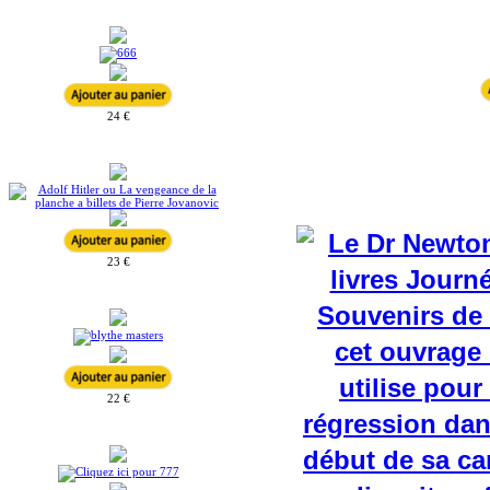
24 €
23 €
22 €