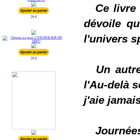
Ce livre
26 €
dévoile q
l'univers s
26 €
Un autr
l'Au-delà s
j'aie jamai
Journées