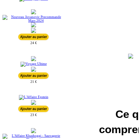
24 €
21 €
Ce q
23 €
compren