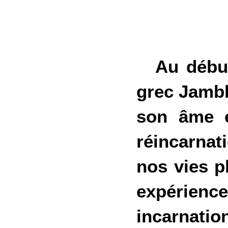
Au début 
grec Jambl
son âme e
réincarna
nos vies p
expérienc
incarnati