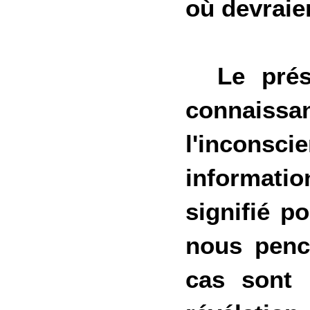
où devraie
Le prése
connaissa
l'inconsci
informatio
signifié p
nous pench
cas sont 