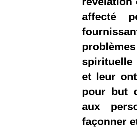
révélation
affecté p
fournissan
problèm
spirituell
et leur on
pour but d
aux pers
façonner et