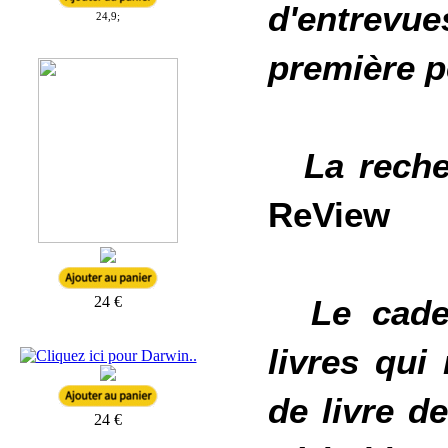
d'entrevu
24,9;
première 
La reche
ReView
Le cade
24 €
livres qui
de livre de
24 €