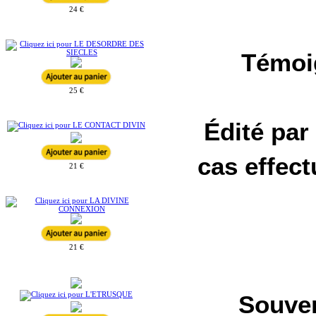
24 €
Témoi
25 €
Édité par
cas effec
21 €
21 €
Souven