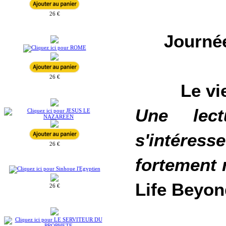
26 €
Journée
26 €
Le vi
Une lect
s'intéress
26 €
fortement
Life Beyon
26 €