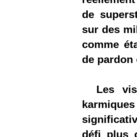
de superst
sur des mi
comme éta
de pardon e
Les visu
karmiqu
significat
défi plus 