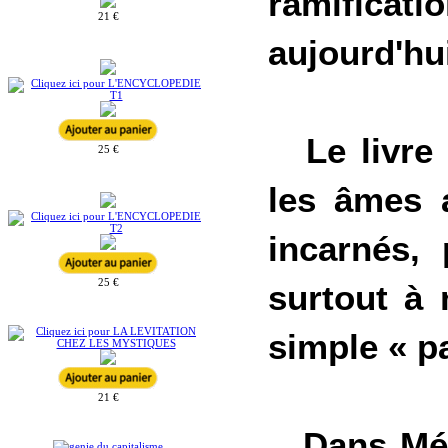
ramifica
21 €
aujourd'hu
Le livre 
25 €
les âmes 
incarnés,
25 €
surtout à 
simple « pa
21 €
Dans
Mé