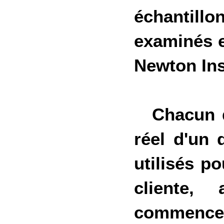
échantill
examinés e
Newton Ins
Chacun d
réel d'un 
utilisés p
cliente,
commencen